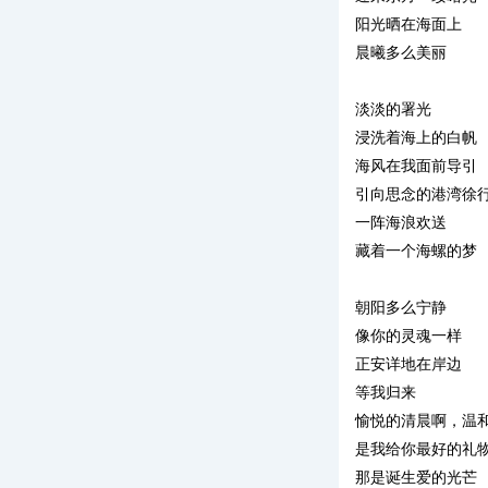
阳光晒在海面上
晨曦多么美丽
淡淡的署光
浸洗着海上的白帆
海风在我面前导引
引向思念的港湾徐
一阵海浪欢送
藏着一个海螺的梦
朝阳多么宁静
像你的灵魂一样
正安详地在岸边
等我归来
愉悦的清晨啊，温
是我给你最好的礼
那是诞生爱的光芒