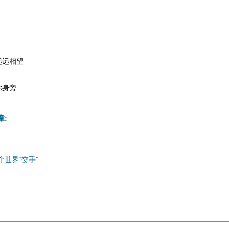
远远相望
你身旁
章:
世界“交手”