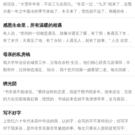
俗话说，“大雪年年有，不在三九在四九。”冬至一过，“九天”就来了，这预
示着一年之中最冷的季节来临了。冬天来了，雪也就不远了。再暖的冬，
也总会有那么一两场雪的。那种...
感恩生命里，所有温暖的相遇
有人说，“世间的一切都是遇见，就像冷遇见了暖，有了雨；春遇见了冬，
有了岁月；天遇见了地，有了永恒；人遇见人，就有了故事。” 人生 在世，
没有平白无故的遇见，我们要感...
母亲的私房钱
我大学毕业后在城里工作，父母在农村 生活 。他们精心莳弄几亩薄田，辛
勤劳作，过得倒也满足、 快乐 。我个把月回家一趟看望二老。每次回家，
除了给母亲买些营养品，给父亲买些...
绣光阴
“书非借不能读也。”秉持这样的态度，混迹于图书馆多年。借来还去，无形
的力在后面催着赶着，慌慌的，书读起来也就不免潦潦草草，走马观花，
错过了很多精彩。回顾读过的书，...
写不好字
上世纪八十年代末高中毕业的我，认的字，会写的字不算特别少，但写字
对于我来说，是件非常丢脸非常尴尬的事。每次只要在人面前提笔写字，