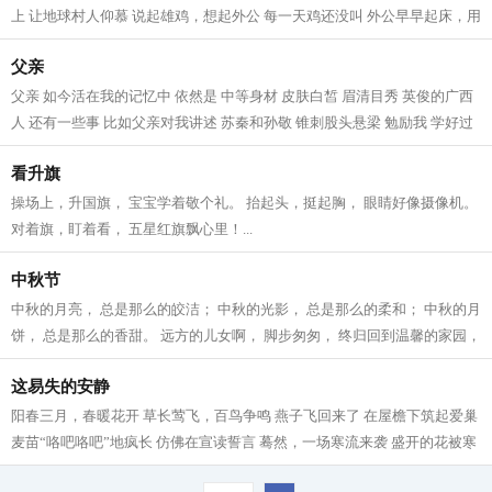
上 让地球村人仰慕 说起雄鸡，想起外公 每一天鸡还没叫 外公早早起床，用
辛劳的双手 早早把新的一天点亮...
父亲
父亲 如今活在我的记忆中 依然是 中等身材 皮肤白皙 眉清目秀 英俊的广西
人 还有一些事 比如父亲对我讲述 苏秦和孙敬 锥刺股头悬梁 勉励我 学好过
硬本领 练好强健体魄 建设美丽家...
看升旗
操场上，升国旗， 宝宝学着敬个礼。 抬起头，挺起胸， 眼睛好像摄像机。
对着旗，盯着看， 五星红旗飘心里！...
中秋节
中秋的月亮， 总是那么的皎洁； 中秋的光影， 总是那么的柔和； 中秋的月
饼， 总是那么的香甜。 远方的儿女啊， 脚步匆匆， 终归回到温馨的家园，
团聚在父母的身旁。 十五高悬的...
这易失的安静
阳春三月，春暖花开 草长莺飞，百鸟争鸣 燕子飞回来了 在屋檐下筑起爱巢
麦苗“咯吧咯吧”地疯长 仿佛在宣读誓言 蓦然，一场寒流来袭 盛开的花被寒
风一瓣一瓣摘下 含苞的花不得...