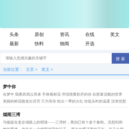
头条
原创
资讯
在线
奖文
最新
快料
独闻
开选
当前位置：
主页
>
奖文
>
梦中你
在梦中 我乘风驾云而来 手捧着鲜花 寻找情窦初开的你 在那童话般的世界
美丽的鲜花散发出芬芳 只为等你 给出一季的火红 你低头时的温柔 没有忧愁
我在一片柔情和泪水中 回想起我...
烟雨三湾
与镶嵌在老步湖路上的明珠——三湾村，离别已有十多个春秋。没想到和