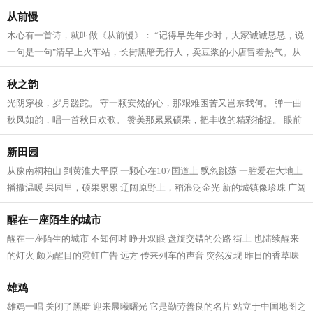
我就会心发慌手发抖，感觉一笔在手，...
从前慢
木心有一首诗，就叫做《从前慢》： “记得早先年少时，大家诚诚恳恳，说
一句是一句"清早上火车站，长街黑暗无行人，卖豆浆的小店冒着热气。从
前的日色变得慢，车、马、邮件都...
秋之韵
光阴穿梭，岁月蹉跎。 守一颗安然的心，那艰难困苦又岂奈我何。 弹一曲
秋风如韵，唱一首秋日欢歌。 赞美那累累硕果，把丰收的精彩捕捉。 眼前
的一切超越了传说。 麦浪是悠扬的...
新田园
从豫南桐柏山 到黄淮大平原 一颗心在107国道上 飘忽跳荡 一腔爱在大地上
播撒温暖 果园里，硕果累累 辽阔原野上，稻浪泛金光 新的城镇像珍珠 广阔
的新农村 一幅幅崭新的画卷 一片...
醒在一座陌生的城市
醒在一座陌生的城市 不知何时 睁开双眼 盘旋交错的公路 街上 也陆续醒来
的灯火 颇为醒目的霓虹广告 远方 传来列车的声音 突然发现 昨日的香草味
冰淇淋 融化在柏油路面 风如潮水般...
雄鸡
雄鸡一唱 关闭了黑暗 迎来晨曦曙光 它是勤劳善良的名片 站立于中国地图之