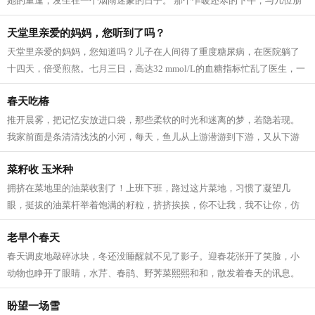
她的重逢，发生在一个烟雨迷蒙的日子。 那个乍暖还寒的下午，与几位朋
友一起驱车到三湾观光。虽然天气阴沉...
天堂里亲爱的妈妈，您听到了吗？
天堂里亲爱的妈妈，您知道吗？儿子在人间得了重度糖尿病，在医院躺了
十四天，倍受煎熬。七月三日，高达32 mmol/L的血糖指标忙乱了医生，一
连十二个小时的吊针打到第二天的凌晨一...
春天吃椿
推开晨雾，把记忆安放进口袋，那些柔软的时光和迷离的梦，若隐若现。
我家前面是条清清浅浅的小河，每天，鱼儿从上游潜游到下游，又从下游
逆流而上。春天河水澄澈无比，站在岸...
菜籽收 玉米种
拥挤在菜地里的油菜收割了！上班下班，路过这片菜地，习惯了凝望几
眼，挺拔的油菜杆举着饱满的籽粒，挤挤挨挨，你不让我，我不让你，仿
佛当年的黑白照上一张张天真的笑脸，在...
老早个春天
春天调皮地敲碎冰块，冬还没睡醒就不见了影子。迎春花张开了笑脸，小
动物也睁开了眼睛，水芹、春鹃、野荠菜熙熙和和，散发着春天的讯息。
山翘起了头，春水软绵绵的，野地绿茸...
盼望一场雪