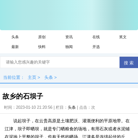
头条
原创
资讯
在线
奖文
最新
快料
独闻
开选
当前位置：
主页
>
头条
>
故乡的石坝子
时间：2023-01-10 21:20:56 | 栏目：
头条
| 点击：
次
说起坝子，在云贵高原是土壤肥沃、灌溉便利的平原地带。在
江津，坝子即晒坝，就是专门晒粮食的场地，有用石灰或者水泥铺
在泥地上平整的坝子，也有天然的晒场。江津多是连绵起伏的丘