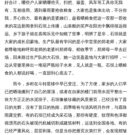
好合计，哪些户人家晒哪些天。扫把、簸盖、风车等工具你无我
有，互相借用。遇到暴雨要抢收粮食，大家也是集体出动，不分你
我，齐心协力。最有趣的是婆姨们，趁着晒粮食把这一茬那一茬收
来的花边新闻拿到石坝上传播，山泉般的笑声在阳光中飘得很远很
远。乡下孩子就在喜闻乐见中知晓了世事，明辨了是非，石坝就是
大家的成长启蒙地。生产队最有学问的是小学堂里的郑老师，大家
都尊敬地称呼郑老师的老婆叫郑师母。稻收季节，郑师母一早去赶
场，回来路过生产队的大石坝。她一边笑盈盈地与大家打招呼，一
边从背篓里捧出一堆葫芦瓶桔子水来，见人就是一瓶。石坝上晒粮
食的人都说好喝，一直甜到心底去了。
而今，乡村在斗转星移中早已变迁。为了方便，家乡的人们早
已把晒场搬到了自己的屋顶，或者在自家的楼门前用水泥平整出一
块方方正正的水泥坝子。石坝像被珍藏的风景册页，已经没有了昔
日的光辉，没有了昔日的热闹，四季唯有与清风明月作伴，与霜珠
雨露交辉。有的石坝已经成为采石场，那些有硬度、纹理和色泽都
很漂亮的石头被现代机械切割成建筑材料，运送到全国各地。有的
已经严重风化，层层剥落。但是当你把册页次第打开，会发现褶皱