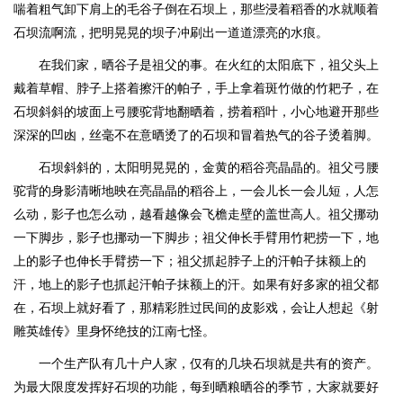
喘着粗气卸下肩上的毛谷子倒在石坝上，那些浸着稻香的水就顺着
石坝流啊流，把明晃晃的坝子冲刷出一道道漂亮的水痕。
在我们家，晒谷子是祖父的事。在火红的太阳底下，祖父头上
戴着草帽、脖子上搭着擦汗的帕子，手上拿着斑竹做的竹耙子，在
石坝斜斜的坡面上弓腰驼背地翻晒着，捞着稻叶，小心地避开那些
深深的凹凼，丝毫不在意晒烫了的石坝和冒着热气的谷子烫着脚。
石坝斜斜的，太阳明晃晃的，金黄的稻谷亮晶晶的。祖父弓腰
驼背的身影清晰地映在亮晶晶的稻谷上，一会儿长一会儿短，人怎
么动，影子也怎么动，越看越像会飞檐走壁的盖世高人。祖父挪动
一下脚步，影子也挪动一下脚步；祖父伸长手臂用竹耙捞一下，地
上的影子也伸长手臂捞一下；祖父抓起脖子上的汗帕子抹额上的
汗，地上的影子也抓起汗帕子抹额上的汗。如果有好多家的祖父都
在，石坝上就好看了，那精彩胜过民间的皮影戏，会让人想起《射
雕英雄传》里身怀绝技的江南七怪。
一个生产队有几十户人家，仅有的几块石坝就是共有的资产。
为最大限度发挥好石坝的功能，每到晒粮晒谷的季节，大家就要好