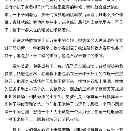
当有小孩子拿着棍子淘气地往里搅弄的时候，青蛙就会猛然跳出
来，一下子蹦老远。孩子们疯狂地蹦跳着在后面追，只那么几个弹
跳，青蛙就躲进旁边的草丛中，或者躲进葱郁的庄稼地里去，不见
了，留下一群人世的精灵在怅然若失。
正是这些散布在千丘万壑中的石坝，曾为家乡人民晾晒粮食立
过汗马功劳。一年有两季，收小春割麦子收油菜和收大春掰包谷打
谷子，那是乡下最忙碌的季节，也是石坝最繁忙的季节。
端午节后，包谷成熟了。各户几乎是全家出动，背着背篓挑着
箩筐，钻进包谷林，在植株上把包裹在玉米棒子外面的衣服一层层
剥开，把浑身光溜溜的玉米棒子掰下来，摆放在石坝上曝晒。摆放
的任务多半是小孩子的。女孩斯文，摆放的玉米棒子整整齐齐规规
矩矩像操场上列队做操的小学生。男孩机灵，像将军一样指挥着玉
米棒子的位置和姿势。他们把玉米棒子当玩具，想摆一个同心圆就
摆一个同心圆，想造一个大力士就造一个大力士，甚至一屁股坐在
一溜玉米棒子上，顺着斜坡开起了风火轮。
晚上，人们聚在石坝上继续劳动。那时候没有机器，成千上万