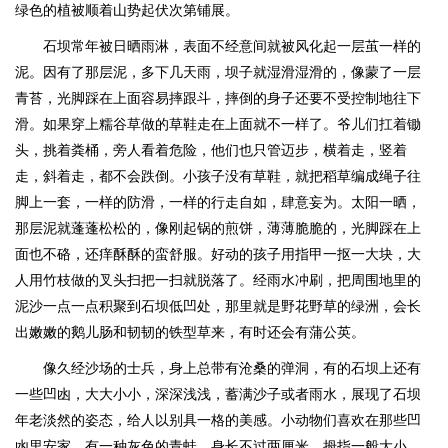
绿色的植被顺着山势起伏次第铺展。
石坝常年被日晒雨淋，表面不经意间就被风化起一层茧一样的
泥。因有了那层泥，多下几天雨，坝子就湿滑湿滑的，像蒙了一层
青苔，光脚踩在上面容易摔跟斗，摔倒的身子还要不受控制地往下
滑。如果穿上糯谷草做的草鞋走在上面就不一样了。爷儿们扛着锄
头，挑着粪桶，旁人看着危险，他们也只管迈步，横着走，竖着
走，斜着走，都不会跌倒。小孩子没有草鞋，就把稻草编成绳子往
脚上一套，一样的防滑，一样的行走自如，肆意妄为。太阳一晒，
那层泥就蓬蓬松松的，像刚起锅的煎饼，薄薄脆脆的，光脚踩在上
面也不硌，还痒酥酥的蛮舒服。好动的孩子用指甲一抠一大块，大
人用竹枝做的叉头扫把一扫就脱落了。经雨水冲刷，把周围地里的
泥沙一点一点积聚到石坝低凹处，那里就是野花野草的绿洲，会长
出嫩嫩的鹅儿肠和韧韧的铁型草来，有时还会有蒲公英。
像久经沙场的士兵，身上总带有沧桑的弹洞，有的石坝上还有
一些凹凼，大大小小，深深浅浅，蓄满沙子或者雨水，展现了石坝
年老淡然的姿态，给人以别具一格的美感。小动物们喜欢在那些凹
凼里安家。有一种灰色的青蛙，身长不过两厘米，拇指一般大小。