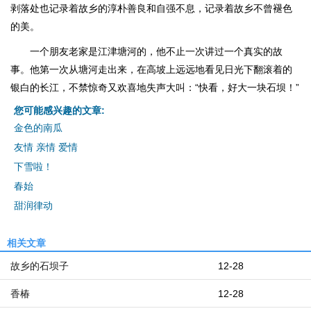
剥落处也记录着故乡的淳朴善良和自强不息，记录着故乡不曾褪色
的美。
一个朋友老家是江津塘河的，他不止一次讲过一个真实的故
事。他第一次从塘河走出来，在高坡上远远地看见日光下翻滚着的
银白的长江，不禁惊奇又欢喜地失声大叫：“快看，好大一块石坝！”
您可能感兴趣的文章:
金色的南瓜
友情 亲情 爱情
下雪啦！
春始
甜润律动
相关文章
故乡的石坝子
12-28
香椿
12-28