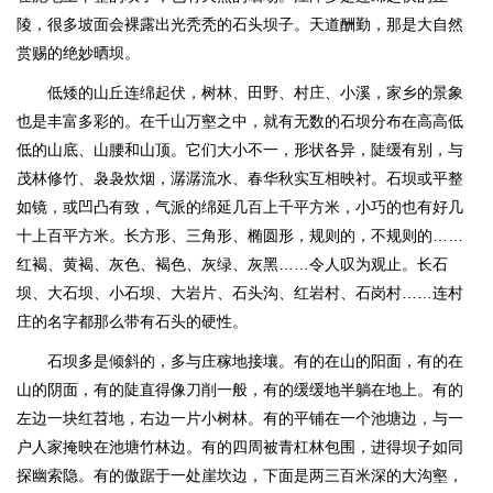
陵，很多坡面会裸露出光秃秃的石头坝子。天道酬勤，那是大自然
赏赐的绝妙晒坝。
低矮的山丘连绵起伏，树林、田野、村庄、小溪，家乡的景象
也是丰富多彩的。在千山万壑之中，就有无数的石坝分布在高高低
低的山底、山腰和山顶。它们大小不一，形状各异，陡缓有别，与
茂林修竹、袅袅炊烟，潺潺流水、春华秋实互相映衬。石坝或平整
如镜，或凹凸有致，气派的绵延几百上千平方米，小巧的也有好几
十上百平方米。长方形、三角形、椭圆形，规则的，不规则的……
红褐、黄褐、灰色、褐色、灰绿、灰黑……令人叹为观止。长石
坝、大石坝、小石坝、大岩片、石头沟、红岩村、石岗村……连村
庄的名字都那么带有石头的硬性。
石坝多是倾斜的，多与庄稼地接壤。有的在山的阳面，有的在
山的阴面，有的陡直得像刀削一般，有的缓缓地半躺在地上。有的
左边一块红苕地，右边一片小树林。有的平铺在一个池塘边，与一
户人家掩映在池塘竹林边。有的四周被青杠林包围，进得坝子如同
探幽索隐。有的傲踞于一处崖坎边，下面是两三百米深的大沟壑，