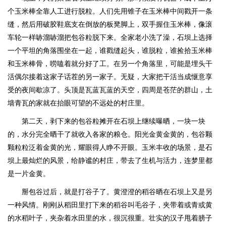
个玉米棒全靠人工进行脱粒。人们先用锥子在玉米棒中间戳开一条
缝，然后用破胶鞋底支在倒放的板凳脚上，双手握住玉米棒，像滚
车轮一样哧溜哧溜把包谷粒脱下来。全家老小洗了澡，石坝上选择
一个平坦的角落围坐在一起，谁戳缝起头，谁脱粒，谁捡拾玉米棒
和玉米棒骨，唠嗑着就分好了工。在另一个角落里，可能是埋头干
活偶尔接着这家子话茬的另一家子。无疑，大家把干活当成惬意享
受的夜间歇凉了。头顶是瓦蓝瓦蓝的天空，四周是苍茫的群山，土
墙青瓦的家就在抬眼可望的不远处的村庄里。
第二天，剥下来的包谷粒摊开在石坝上继续曝晒，一块一块
的，水分完全晒干了就收入各家的粮仓。阳光金黄金黄的，包谷颗
颗粒粒泛着金黄的光，耀眼得人睁不开眼。玉米丰收的场景，是石
坝上最灿烂的风景，给静谧的村庄，带去了生机与活力，连梦里都
是一片金黄。
掰包谷过后，就是打谷子了。黄澄澄的稻谷晒在石坝上又是另
一种风情。刚刚从稻田里打下来的稻谷叫毛谷子，夹带着或青或黄
的水稻叶子，夹杂着水田里的水，很沉很重。壮实的汉子甩着膀子