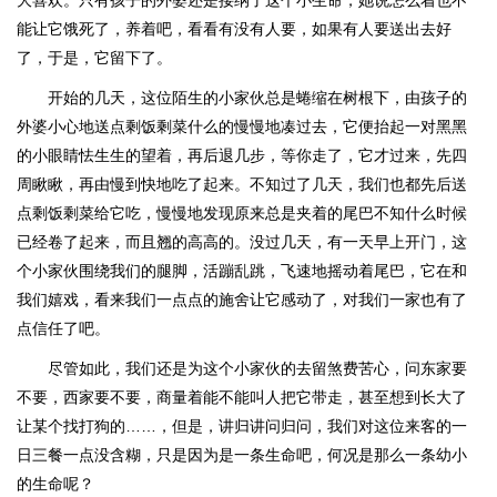
大喜欢。只有孩子的外婆还是接纳了这个小生命，她说怎么着也不
能让它饿死了，养着吧，看看有没有人要，如果有人要送出去好
了，于是，它留下了。
开始的几天，这位陌生的小家伙总是蜷缩在树根下，由孩子的
外婆小心地送点剩饭剩菜什么的慢慢地凑过去，它便抬起一对黑黑
的小眼睛怯生生的望着，再后退几步，等你走了，它才过来，先四
周瞅瞅，再由慢到快地吃了起来。不知过了几天，我们也都先后送
点剩饭剩菜给它吃，慢慢地发现原来总是夹着的尾巴不知什么时候
已经卷了起来，而且翘的高高的。没过几天，有一天早上开门，这
个小家伙围绕我们的腿脚，活蹦乱跳，飞速地摇动着尾巴，它在和
我们嬉戏，看来我们一点点的施舍让它感动了，对我们一家也有了
点信任了吧。
尽管如此，我们还是为这个小家伙的去留煞费苦心，问东家要
不要，西家要不要，商量着能不能叫人把它带走，甚至想到长大了
让某个找打狗的……，但是，讲归讲问归问，我们对这位来客的一
日三餐一点没含糊，只是因为是一条生命吧，何况是那么一条幼小
的生命呢？