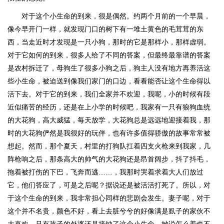
对于这个小生命的到来，很是偶然。约两个月前的一个早晨，
像今早开门一样，就发现门口的树下有一堆土黄色的毛茸茸的东
西，当走近时才发现是一只小狗，那时的它是那样小，那样虚弱。
对于它如何的到来，很多人给了不同的答案，但最终最靠谱的答案
是农村拆迁了，母狗生了很多小狗之后，狗主人没有地方再养活这
些小生命，被迫送到像我们家门的口边，看看能否让这个生命得以
活下去。对于它的到来，我们全家并不欢迎，我呢，小的时候有段
近似痛苦的经历，还是在上小学的时候吧，我家有一只有狼狗血统
的大花狗，高大威猛，每天放学，大花狗总是远远地迎接着我，那
时的大花狗俨然是我很好的玩伴，也有许多值得骄傲的故事常常被
想起。然而，那个夏天，村里的打狗队扛着四支火枪来到我家，几
阵枪响之后，那条高大的帅气的大花狗还是昂首阔步，抖了抖毛，
拖着被打伤的下巴，飞奔而逃……，我那时哭着求着大人们放过
它，他们答应了，可是之后呢？据说还是被活活打死了。所以，对
于这个生命的到来，我非常担心同样的悲剧会发生。妻子呢，对于
这个并不名贵，颜色不好，看上去脏兮兮的好像满是虱子的家伙不