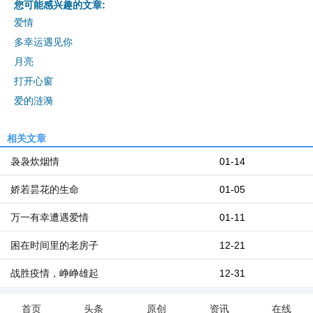
您可能感兴趣的文章:
爱情
多幸运遇见你
月亮
打开心窗
爱的涟漪
相关文章
袅袅炊烟情
01-14
娇若昙花的生命
01-05
万一有幸遭遇爱情
01-11
困在时间里的老房子
12-21
战胜疫情，峥峥雄起
12-31
首页
头条
原创
资讯
在线