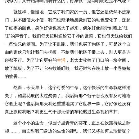
我似的，又开始蹲啊蹭啊什么的，好家伙，是聪明呢还是小气呢？
就这样，慢慢地，它成了我们家的一员，但它还是依然不进家
门，从不随便大小便，我们也渐渐地感觉到它的毛色变化了，泛起
了红枣的颜色，身体好像也高大了起来，偶尔好像能听到晚上“旺
旺”的声音了。我们每天按时送给它干净的饭菜，它也每天送给我们
一些快乐的嬉闹。为了让不乱跑，我们也买了狗链子，可是这个自
由的家伙只能让我们去抚摸，不给我们把链子带上去，别人更是连
碰都不行。为了让它更好的
生活
，老太太收拾了门口的一块空间，
放了纸板，为了不让它被蚊蝇叮咬，我还时常在晚上放一小卷短短
的蚊香……
然而，今天早上，这个可爱的生命，这个快乐的生命就这样消
失了，如昙花般的太过匆匆了。我后悔那个链子怎么没有及时地给
它套上呢？也后悔那天我还重重地踢了它世界一脚，它好像还没有
真正原谅我吧？我更生气于那无情的车轮碾过生命视如草芥。
这个小小的生命，似园子里青青的葵花，正是在饮露待放之际
却……，而面对我们身边的生命的律动，我们又将如何去珍惜呢？