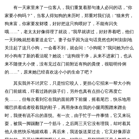
有一天家里来了一位客人，我们重复着那句逢人必问的话，“你
家要小狗吗？”，当客人得知狗的来历时，郑重对我们说：“猫来穷，
狗来富，你家要发财喽，好好把这只狗喂好了，不能有闪失
哦……”，老太太好像得理了就说，“我早就讲过，好好养着吧，他们
一天到晚就想着要送走它”。妻子似乎因为这句话竟然也时时刻刻地
关注起了这只小狗，一会看不到，就会问：“小狗呢？”我问她为什么
对小狗有了新的看法呢？她说：“这狗很干净，从来不进家门，也从
来不随便大小便，没有见过在门前附近有狗的粪便，很聪明伶俐
的……”，原来她已经喜欢这小小的生命了吧？
其实我并不讨厌它，只是怕它咬人，更担心它招来一帮大小狗
在门前嬉戏，吓着过路的孩子们，另外也真有点担心它再度亡
失……，但每次看到它在我的面前蹲下前腿，摇着尾巴，快乐地用
嘴巴拱着或者咬着我的鞋子，再用身体在我的小腿周围蹭来蹭去
时，我便有说不出的喜悦。有一次，由于忙于一件事情，它又来玩
耍，被我一脚踢翻了一个筋斗，之后两三天它没有理我，却对着其
他人依然快乐地嬉戏着，再后来，我送饭送菜过去，它又好像原谅