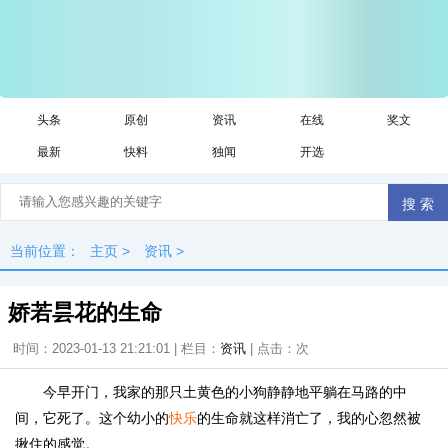
头条
原创
资讯
在线
奖文
最新
快料
独闻
开选
当前位置：
主页
>
资讯
>
娇若昙花的生命
时间：2023-01-13 21:21:01 | 栏目：
资讯
| 点击：
次
今早开门，我家的那只土黄色的小狗静静地平躺在马路的中
间，它死了。这个幼小的
快乐
的生命就这样消亡了，我的心忽然被
揪住的感觉。