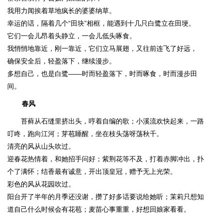
我用力闻挨着草地疯长的婆婆纳草。
幸运的话，隔着几个“田块”相框，能遇到十几只白鹭立在田埂。
它们一会儿昂着头静立，一会儿低头啄食。
我悄悄地靠近，刚一靠近，它们立马展翅，又往前连飞了好远，
确保安全后，轻盈落下，继续漫步。
多想自己，也是白鹭——时而轻盈落下，时而啄食，时而漫步田
间。
春风
苔藓从石缝里挤出头，哼着自编的歌；小溪流欢快起来，一路
叮咚，跑向江河；芽苞睡醒，坐在枝头荡呀荡秋千。
清亮的风从山头吹过。
迎春花热情着，和她招手问好；紫荆花等不及，打着赤脚冲出，扑
个了满怀；结香最有诚意，开出顶皇冠，赠予无上光荣。
彩色的风从花园吹过。
阳台开了半年的月季还没谢，攒了好多话要说给她听；茉莉只想知
道自己什么时候会有花苞；麦苗心事重重，好想回娘家看看。